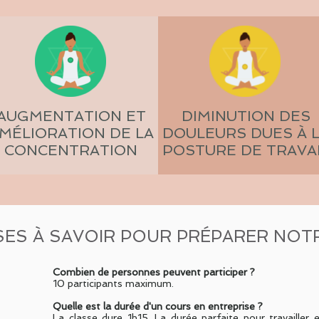
AUGMENTATION ET
DIMINUTION DES
MÉLIORATION DE LA
DOULEURS DUES À 
CONCENTRATION
POSTURE DE TRAVA
SES À SAVOIR POUR PRÉPARER NOT
Combien de personnes peuvent participer ?
10 participants maximum.
Quelle est la durée d'un cours en entreprise ?
La classe dure 1h15. La durée parfaite pour travailler