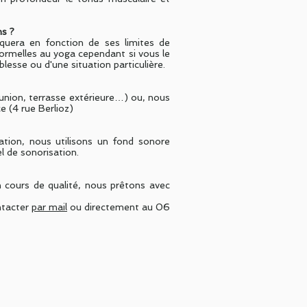
ns ?
quera en fonction de ses limites de
 formelles au yoga cependant si vous le
blesse ou d'une situation particulière.
éunion, terrasse extérieure…) ou, nous
e (4 rue Berlioz)
ation, nous utilisons un fond sonore
l de sonorisation.
n cours de qualité, nous prêtons avec
ntacter
par mail
ou directement au 06