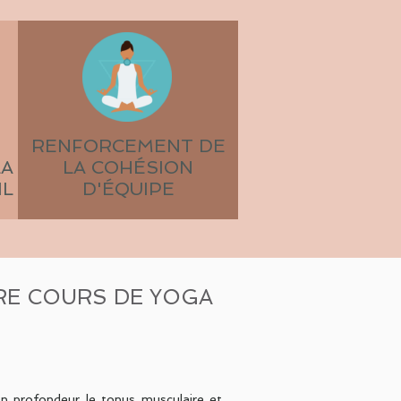
RENFORCEMENT DE
LA
LA COHÉSION
IL
D'ÉQUIPE
RE COURS DE YOGA
 en profondeur le tonus musculaire et